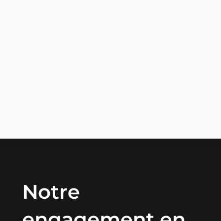
Le terme boletus boletus est souvent utilisé par
les passionnés de mycologie pour désigner la
famille reine des...
Notre
engagement en