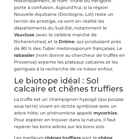
Historiquement, le nom "truffe du Périgord"
porte à confusion. Aujourd'hui, si la région
Nouvelle-Aquitaine (Dordogne, Lot) reste un
terroir de prestige, ce sont en réalité les
départements du Sud-Est, notamment le
Vaucluse
(avec le célèbre marché de
Richerenches) et la
Drôme
, qui produisent près
de 80 % des
Tuber melanosporum
françaises. Le
rabassier
(nom donné au chercheur de truffes en
Provence) arpente les plateaux calcaires et les
garrigues à la recherche de ce trésor enfoui.
Le biotope idéal : Sol
calcaire et chênes truffiers
La truffe est un champignon hypogé (qui pousse
sous terre) vivant en stricte symbiose avec un
arbre hôte, un phénomène appelé
mycorhize
.
Pour espérer en trouver dans la nature, il faut
repérer les bons arbres sur les bons sols.
Les meilleurs
chênes truffiers
sont le
chêne