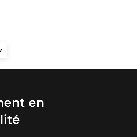
17
ment en
lité