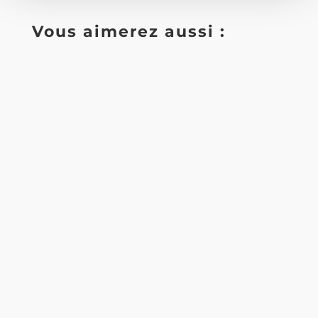
Vous aimerez aussi :
À chaque retour de l'automne, dès que la pluie
et les premiers frimas s'installent, une
communauté discrète s'éveille...